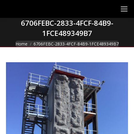
6706FEBC-2833-4FCF-84B9-
1FCE489349B7
You are here:
Home
6706FEBC-2833-4FCF-84B9-1FCE489349B7