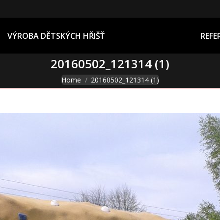
REFERENCE
VÝROBA DĚTSKÝCH HŘIŠŤ
REFE
20160502_121314 (1)
You are here:
Home
20160502_121314 (1)