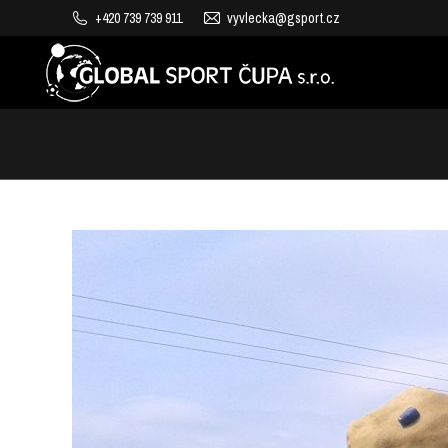
+420 739 739 911
vyvlecka@gsport.cz
VÝROBA DĚTSKÝCH HŘIŠŤ