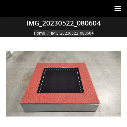
IMG_20230522_080604
You are here:
Home
IMG_20230522_080604