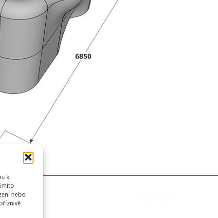
pu k
těmito
zení nebo
příznivě