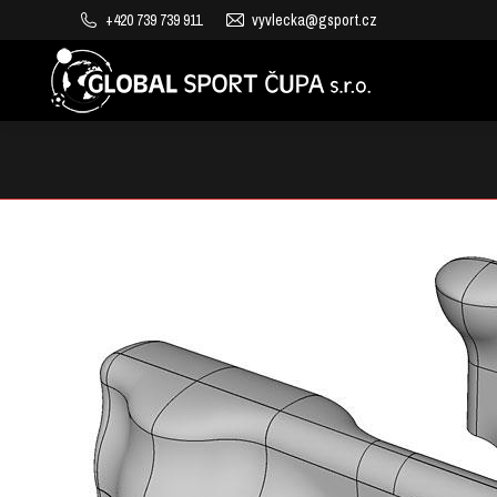
+420 739 739 911
vyvlecka@gsport.cz
VÝROBA DĚTSKÝCH HŘIŠŤ