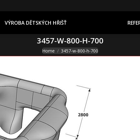
REFERENCE
VÝROBA DĚTSKÝCH HŘIŠŤ
REFE
3457-W-800-H-700
You are here:
Home
3457-w-800-h-700