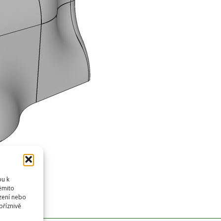
pu k
těmito
zení nebo
příznivě