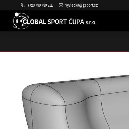
+420 739 739 911
vyvlecka@gsport.cz
VÝROBA DĚTSKÝCH HŘIŠŤ