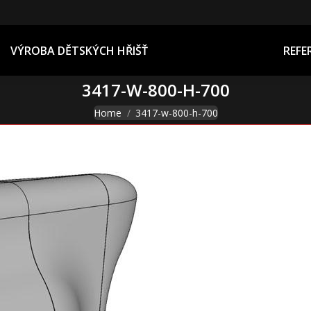
REFERENCE
VÝROBA DĚTSKÝCH HŘIŠŤ
REFE
3417-W-800-H-700
You are here:
Home
3417-w-800-h-700