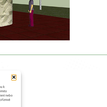
pu k
těmito
zení nebo
příznivě