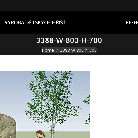
REFERENCE
VÝROBA DĚTSKÝCH HŘIŠŤ
REFE
3388-W-800-H-700
You are here:
Home
3388-w-800-h-700