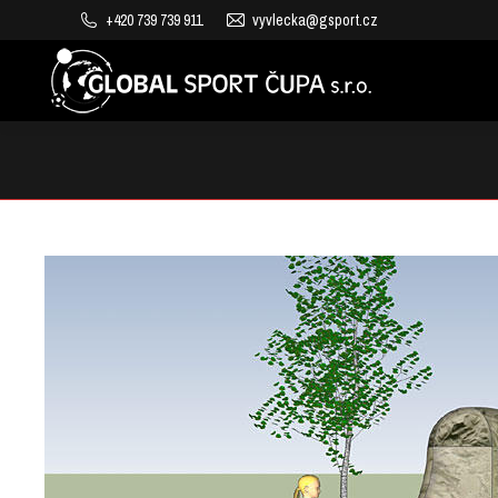
+420 739 739 911
vyvlecka@gsport.cz
VÝROBA DĚTSKÝCH HŘIŠŤ