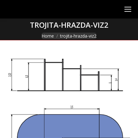
TROJITA-HRAZDA-VIZ2
You are here:
Home
trojita-hrazda-viz2