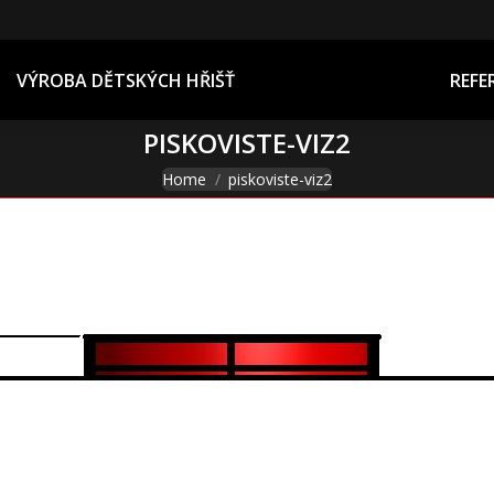
REFERENCE
VÝROBA DĚTSKÝCH HŘIŠŤ
REFE
PISKOVISTE-VIZ2
You are here:
Home
piskoviste-viz2