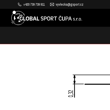
+420 739 739 911
vyvlecka@gsport.cz
VÝROBA DĚTSKÝCH HŘIŠŤ