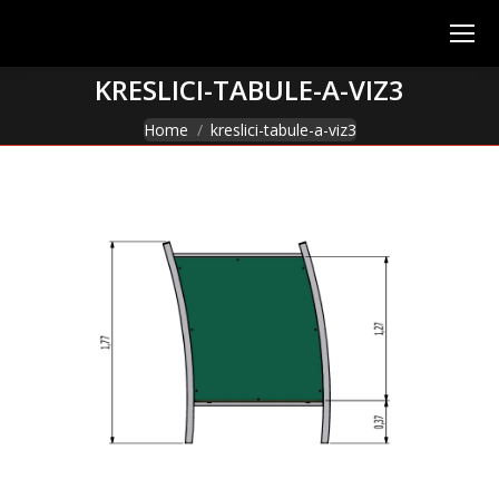
KRESLICI-TABULE-A-VIZ3
You are here:
Home
kreslici-tabule-a-viz3