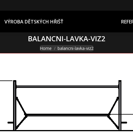
REFERENCE
VÝROBA DĚTSKÝCH HŘIŠŤ
REFE
BALANCNI-LAVKA-VIZ2
You are here:
Home
balancni-lavka-viz2