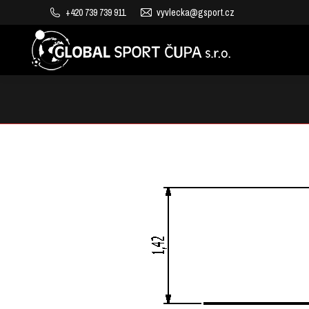
+420 739 739 911
vyvlecka@gsport.cz
VÝROBA DĚTSKÝCH HŘIŠŤ