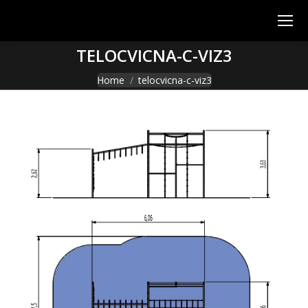
TELOCVICNA-C-VIZ3
You are here:
Home
telocvicna-c-viz3