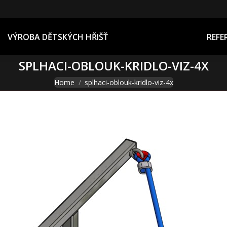
REFERENCE
VÝROBA DĚTSKÝCH HŘIŠŤ
REFE
SPLHACI-OBLOUK-KRIDLO-VIZ-4X
You are here:
Home
splhaci-oblouk-kridlo-viz-4x