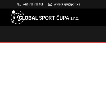
+420 739 739 911
vyvlecka@gsport.cz
VÝROBA DĚTSKÝCH HŘIŠŤ