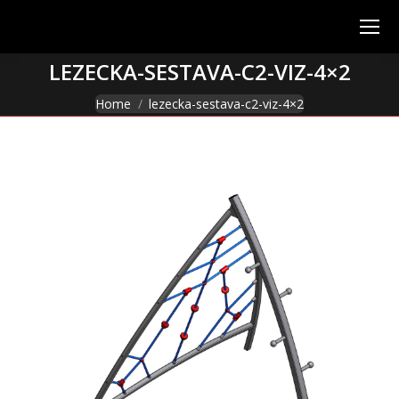
LEZECKA-SESTAVA-C2-VIZ-4×2
You are here:
Home
lezecka-sestava-c2-viz-4×2