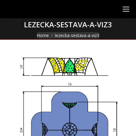
LEZECKA-SESTAVA-A-VIZ3
You are here:
Home
lezecka-sestava-a-viz3