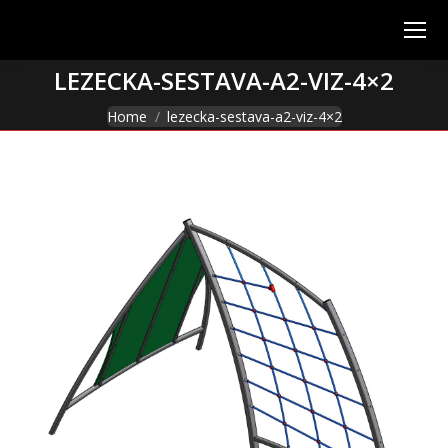
LEZECKA-SESTAVA-A2-VIZ-4×2
You are here:
Home
lezecka-sestava-a2-viz-4×2